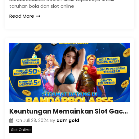
taruhan bola dan slot online
Read More
Keuntungan Memainkan Slot Gacor Pragmatic
adm gold
On
Juli 28, 2024
By
Slot Online