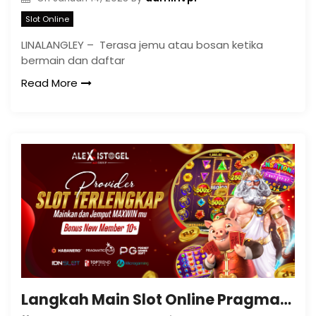
Slot Online
LINALANGLEY – Terasa jemu atau bosan ketika
bermain dan daftar
Read More
Langkah Main Slot Online Pragmatic Play Pada 8 Dragons