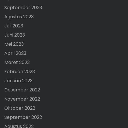
September 2023
Agustus 2023
Juli 2023
Juni 2023
Mei 2023
April 2023
Maret 2023
Februari 2023
Januari 2023
Desember 2022
November 2022
Oktober 2022
September 2022
Agustus 2022