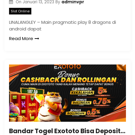
adminvpr
On
Januari 13, 2023
By
Slot Online
LINALANGLEY – Main pragmatic play 8 dragons di
android dapat
Read More
Bandar Togel Exototo Bisa Deposit Via Dana