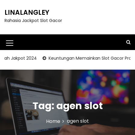
S
k
LINALANGLEY
i
Rahasia Jackpot Slot Gacor
p
t
o
c
M
o
e
n
t 2024
Keuntungan Memainkan Slot Gacor Pragmatic
t
n
e
u
n
t
I
c
Tag:
agen slot
o
n
agen slot
Home