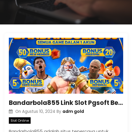
Bandarbola855 Link Slot Pgsoft Bet 200 Mudah Jakpot 2024
adm gold
On
Agustus 10, 2024
By
Slot Online
Bandarbola855 adalah situs tepercaya untuk