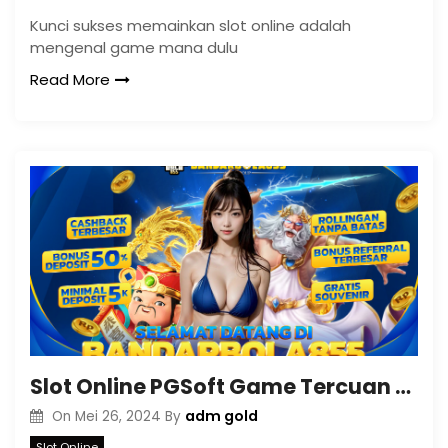
Kunci sukses memainkan slot online adalah
mengenal game mana dulu
Read More
Slot Online PGSoft Game Tercuan dan Tergacor
adm gold
On
Mei 26, 2024
By
Slot Online