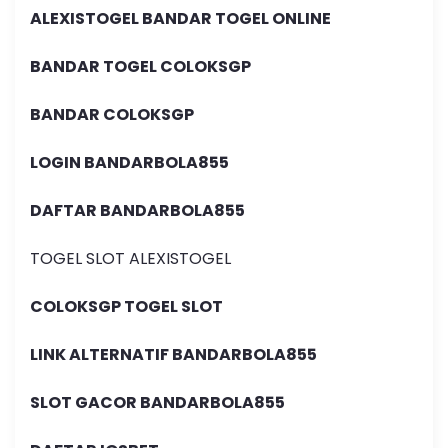
ALEXISTOGEL BANDAR TOGEL ONLINE
BANDAR TOGEL COLOKSGP
BANDAR COLOKSGP
LOGIN BANDARBOLA855
DAFTAR BANDARBOLA855
TOGEL SLOT ALEXISTOGEL
COLOKSGP TOGEL SLOT
LINK ALTERNATIF BANDARBOLA855
SLOT GACOR BANDARBOLA855