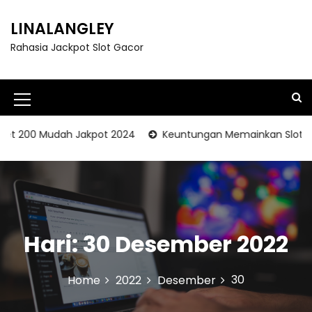
S
k
LINALANGLEY
i
Rahasia Jackpot Slot Gacor
p
t
o
c
M
o
e
n
t 200 Mudah Jakpot 2024
Keuntungan Memainkan Slot Gaco
t
n
e
u
n
t
I
c
Hari:
30 Desember 2022
o
n
30
Home
2022
Desember