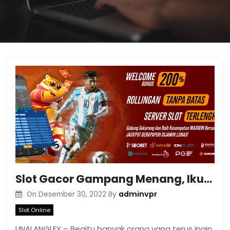
Slot Gacor Gampang Menang, Ikuti Pola
adminvpr
On
Desember 30, 2022
By
Slot Online
LINALANGLEY – Begitu banyak orang yang terus ingin