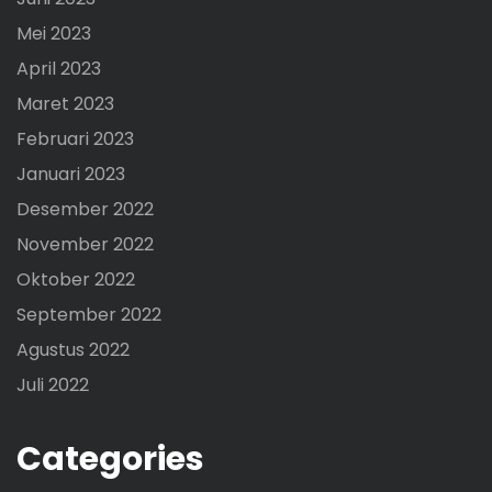
Mei 2023
April 2023
Maret 2023
Februari 2023
Januari 2023
Desember 2022
November 2022
Oktober 2022
September 2022
Agustus 2022
Juli 2022
Categories