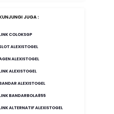
KUNJUNGI JUGA :
LINK COLOKSGP
SLOT ALEXISTOGEL
AGEN ALEXISTOGEL
LINK ALEXISTOGEL
BANDAR ALEXISTOGEL
LINK BANDARBOLA855
LINK ALTERNATIF ALEXISTOGEL