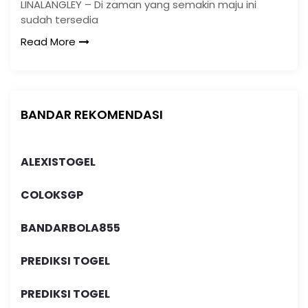
LINALANGLEY – Di zaman yang semakin maju ini
sudah tersedia
Read More
BANDAR REKOMENDASI
ALEXISTOGEL
COLOKSGP
BANDARBOLA855
PREDIKSI TOGEL
PREDIKSI TOGEL