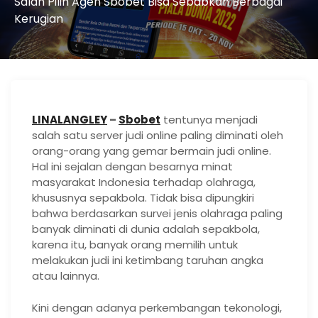
Salah Pilih Agen Sbobet Bisa Sebabkan Berbagai
Kerugian
LINALANGLEY
–
Sbobet
tentunya menjadi
salah satu server judi online paling diminati oleh
orang-orang yang gemar bermain judi online.
Hal ini sejalan dengan besarnya minat
masyarakat Indonesia terhadap olahraga,
khususnya sepakbola. Tidak bisa dipungkiri
bahwa berdasarkan survei jenis olahraga paling
banyak diminati di dunia adalah sepakbola,
karena itu, banyak orang memilih untuk
melakukan judi ini ketimbang taruhan angka
atau lainnya.
Kini dengan adanya perkembangan tekonologi,