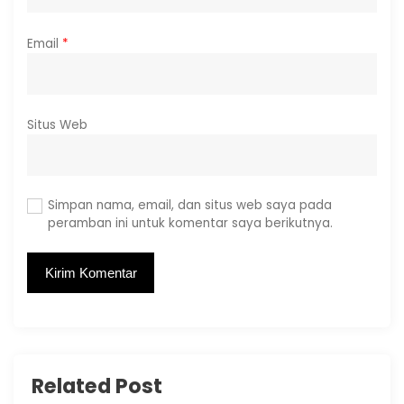
Email
*
Situs Web
Simpan nama, email, dan situs web saya pada
peramban ini untuk komentar saya berikutnya.
Related Post