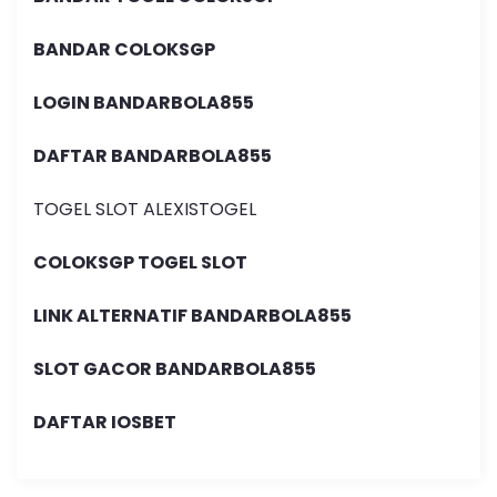
BANDAR COLOKSGP
LOGIN BANDARBOLA855
DAFTAR BANDARBOLA855
TOGEL SLOT ALEXISTOGEL
COLOKSGP TOGEL SLOT
LINK ALTERNATIF BANDARBOLA855
SLOT GACOR BANDARBOLA855
DAFTAR IOSBET