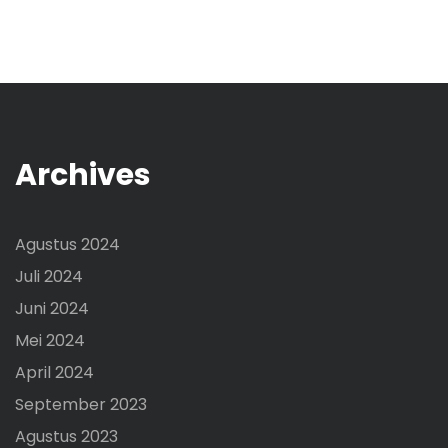
Archives
Agustus 2024
Juli 2024
Juni 2024
Mei 2024
April 2024
September 2023
Agustus 2023