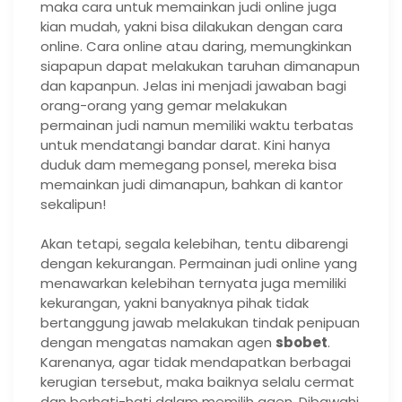
maka cara untuk memainkan judi online juga
kian mudah, yakni bisa dilakukan dengan cara
online. Cara online atau daring, memungkinkan
siapapun dapat melakukan taruhan dimanapun
dan kapanpun. Jelas ini menjadi jawaban bagi
orang-orang yang gemar melakukan
permainan judi namun memiliki waktu terbatas
untuk mendatangi bandar darat. Kini hanya
duduk dam memegang ponsel, mereka bisa
memainkan judi dimanapun, bahkan di kantor
sekalipun!
Akan tetapi, segala kelebihan, tentu dibarengi
dengan kekurangan. Permainan judi online yang
menawarkan kelebihan ternyata juga memiliki
kekurangan, yakni banyaknya pihak tidak
bertanggung jawab melakukan tindak penipuan
dengan mengatas namakan agen
sbobet
.
Karenanya, agar tidak mendapatkan berbagai
kerugian tersebut, maka baiknya selalu cermat
dan berhati-hati dalam memilih agen. Dibawahi