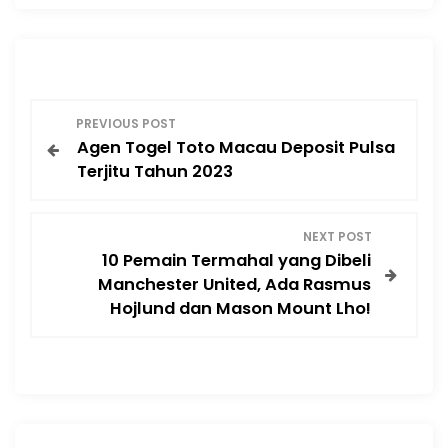
N
PREVIOUS POST
Agen Togel Toto Macau Deposit Pulsa
a
Terjitu Tahun 2023
v
NEXT POST
i
10 Pemain Termahal yang Dibeli
Manchester United, Ada Rasmus
g
Hojlund dan Mason Mount Lho!
a
s
i