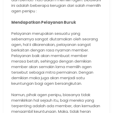
ini adalah beberapa kerugian dari salah memilih
agen penipu :
Mendapatkan Pelayanan Buruk
Pelayanan merupakan sesuatu yang
sebenarnya sangat diutamakan oleh seorang
agen, hal ii dikarenakan, pelayanan sangat
berkaitan dengan rasa nyaman member.
Pelayanan baik akan membuat member
merasa betah, sehingga dengan demikian
member akan semakin lama memilih agen
tersebut sebagai mitra permainan. Dengan
demikian maka juga akan menjadi satu
keuntungan bagi agen bersangkutan.
Namun, pihak agen penipu, biasanya tidak
memikirkan hal sejauh itu, bagi mereka yang
terpenting adalah ada member, dan kemudian
mengambil keuntungan. Maka, tidak heran