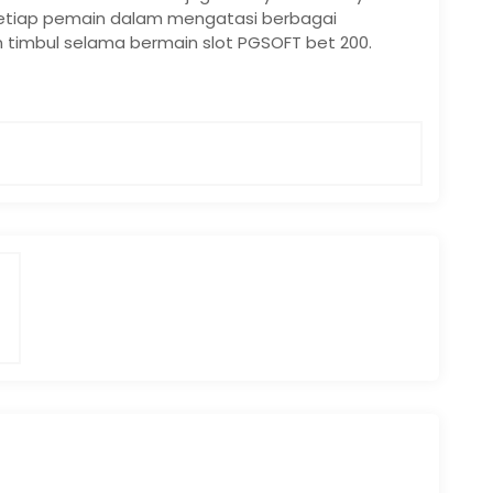
etiap pemain dalam mengatasi berbagai
timbul selama bermain slot PGSOFT bet 200.