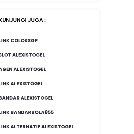
KUNJUNGI JUGA :
LINK COLOKSGP
SLOT ALEXISTOGEL
AGEN ALEXISTOGEL
LINK ALEXISTOGEL
BANDAR ALEXISTOGEL
LINK BANDARBOLA855
LINK ALTERNATIF ALEXISTOGEL