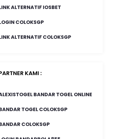
LINK ALTERNATIF IOSBET
LOGIN COLOKSGP
LINK ALTERNATIF COLOKSGP
PARTNER KAMI :
ALEXISTOGEL BANDAR TOGEL ONLINE
BANDAR TOGEL COLOKSGP
BANDAR COLOKSGP