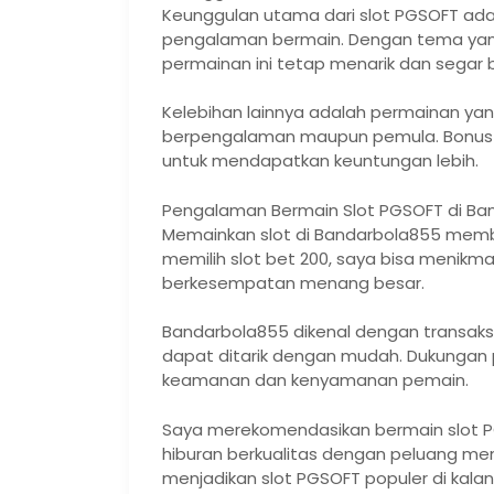
Keunggulan utama dari slot PGSOFT adal
pengalaman bermain. Dengan tema yang
permainan ini tetap menarik dan segar 
Kelebihan lainnya adalah permainan ya
berpengalaman maupun pemula. Bonus
untuk mendapatkan keuntungan lebih.
Pengalaman Bermain Slot PGSOFT di Ba
Memainkan slot di Bandarbola855 me
memilih slot bet 200, saya bisa menikm
berkesempatan menang besar.
Bandarbola855 dikenal dengan transak
dapat ditarik dengan mudah. Dukungan 
keamanan dan kenyamanan pemain.
Saya merekomendasikan bermain slot 
hiburan berkualitas dengan peluang m
menjadikan slot PGSOFT populer di kala