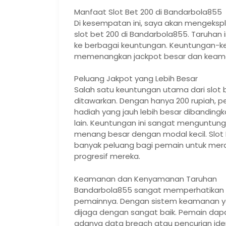
Manfaat Slot Bet 200 di Bandarbola855
Di kesempatan ini, saya akan mengeksp
slot bet 200 di Bandarbola855. Taruhan 
ke berbagai keuntungan. Keuntungan-
memenangkan jackpot besar dan keama
Peluang Jakpot yang Lebih Besar
Salah satu keuntungan utama dari slot 
ditawarkan. Dengan hanya 200 rupiah,
hadiah yang jauh lebih besar dibandingk
lain. Keuntungan ini sangat menguntung
menang besar dengan modal kecil. Slot 
banyak peluang bagi pemain untuk mera
progresif mereka.
Keamanan dan Kenyamanan Taruhan
Bandarbola855 sangat memperhatikan 
pemainnya. Dengan sistem keamanan yang
dijaga dengan sangat baik. Pemain da
adanya data breach atau pencurian ide