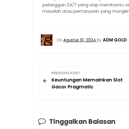
pelanggan 24/7 yang siap membantu s
masalah atau pertanyaan yang mungkin 
ADM GOLD
On
Agustus 10, 2024
By
N
PREVIOUS POST
Keuntungan Memainkan Slot
a
Gacor Pragmatic
v
i
Tinggalkan Balasan
g