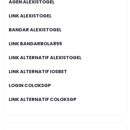
AGEN ALEXISTOGEL
LINK ALEXISTOGEL
BANDAR ALEXISTOGEL
LINK BANDARBOLA855
LINK ALTERNATIF ALEXISTOGEL
LINK ALTERNATIF IOSBET
LOGIN COLOKSGP
LINK ALTERNATIF COLOKSGP