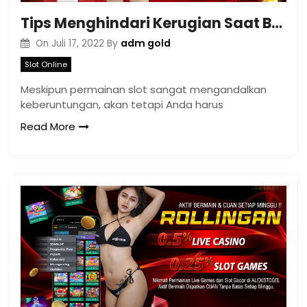
Tips Menghindari Kerugian Saat Bermainan Slot Spade Gaming Online
adm gold
On
Juli 17, 2022
By
Slot Online
Meskipun permainan slot sangat mengandalkan
keberuntungan, akan tetapi Anda harus
Read More