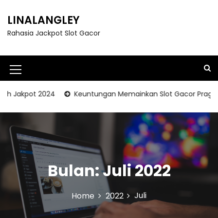
S
k
LINALANGLEY
i
Rahasia Jackpot Slot Gacor
p
t
o
c
M
o
e
n
24
Keuntungan Memainkan Slot Gacor Pragmatic
Ba
t
n
e
u
n
t
I
c
Bulan:
Juli 2022
o
n
Juli
Home
2022