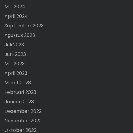
Mei 2024
April 2024
September 2023
Agustus 2023
Juli 2023
Juni 2023
Mei 2023
April 2023
Maret 2023
Februari 2023
Januari 2023
Desember 2022
November 2022
Oktober 2022