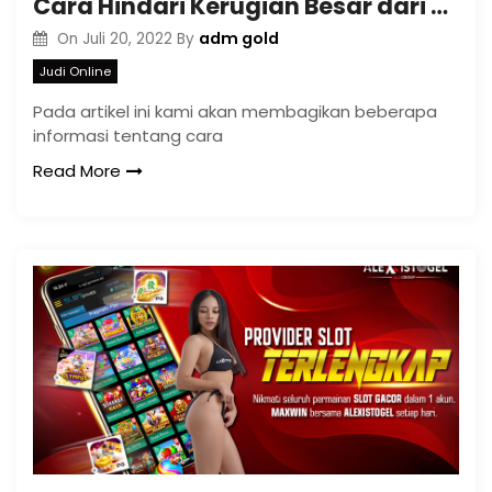
Cara Hindari Kerugian Besar dari Permainan Judi Online Paling Sering
adm gold
On
Juli 20, 2022
By
Judi Online
Pada artikel ini kami akan membagikan beberapa
informasi tentang cara
Read More