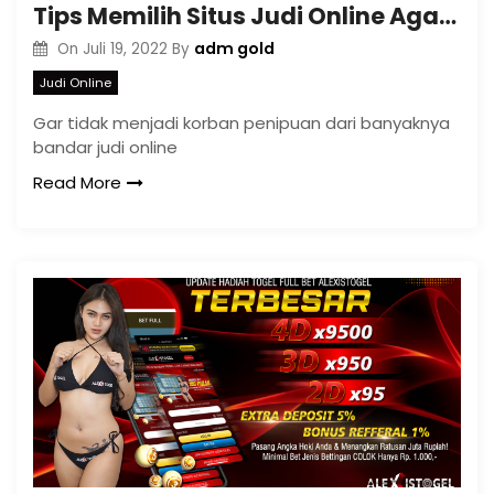
Tips Memilih Situs Judi Online Agar Tidak Tertipu
adm gold
On
Juli 19, 2022
By
Judi Online
Gar tidak menjadi korban penipuan dari banyaknya
bandar judi online
Read More