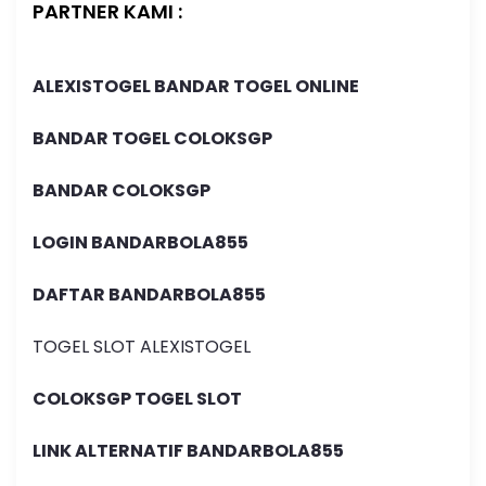
PARTNER KAMI :
ALEXISTOGEL BANDAR TOGEL ONLINE
BANDAR TOGEL COLOKSGP
BANDAR COLOKSGP
LOGIN BANDARBOLA855
DAFTAR BANDARBOLA855
TOGEL SLOT ALEXISTOGEL
COLOKSGP TOGEL SLOT
LINK ALTERNATIF BANDARBOLA855