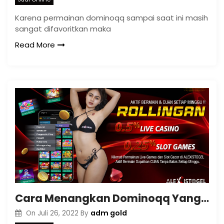
Karena permainan dominoqq sampai saat ini masih
sangat difavoritkan maka
Read More
Cara Menangkan Dominoqq Yang Tidak Banyak Diketahui Oleh Orang
adm gold
On
Juli 26, 2022
By