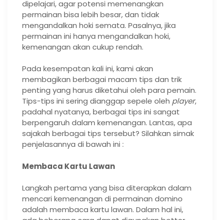
dipelajari, agar potensi memenangkan
permainan bisa lebih besar, dan tidak
mengandalkan hoki semata. Pasalnya, jika
permainan ini hanya mengandalkan hoki,
kemenangan akan cukup rendah.
Pada kesempatan kali ini, kami akan
membagikan berbagai macam tips dan trik
penting yang harus diketahui oleh para pemain.
Tips-tips ini sering dianggap sepele oleh
player
,
padahal nyatanya, berbagai tips ini sangat
berpengaruh dalam kemenangan. Lantas, apa
sajakah berbagai tips tersebut? Silahkan simak
penjelasannya di bawah ini :
Membaca Kartu Lawan
Langkah pertama yang bisa diterapkan dalam
mencari kemenangan di permainan domino
adalah membaca kartu lawan. Dalam hal ini,