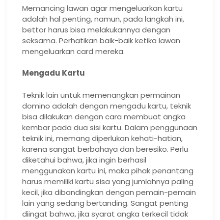
Memancing lawan agar mengeluarkan kartu
adalah hal penting, namun, pada langkah ini,
bettor harus bisa melakukannya dengan
seksama. Perhatikan baik-baik ketika lawan
mengeluarkan card mereka.
Mengadu Kartu
Teknik lain untuk memenangkan permainan
domino adalah dengan mengadu kartu, teknik
bisa dilakukan dengan cara membuat angka
kembar pada dua sisi kartu. Dalam penggunaan
teknik ini, memang diperlukan kehati-hatian,
karena sangat berbahaya dan beresiko. Perlu
diketahui bahwa, jika ingin berhasil
menggunakan kartu ini, maka pihak penantang
harus memiliki kartu sisa yang jumlahnya paling
kecil, jika dibandingkan dengan pemain-pemain
lain yang sedang bertanding. Sangat penting
diingat bahwa, jika syarat angka terkecil tidak