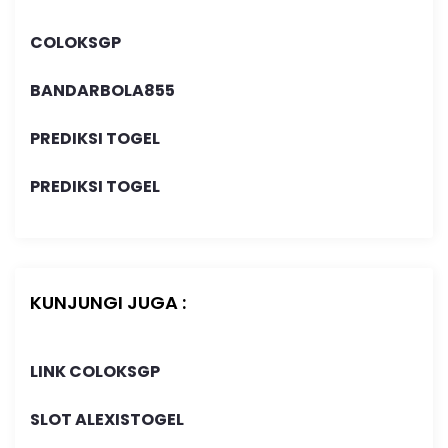
COLOKSGP
BANDARBOLA855
PREDIKSI TOGEL
PREDIKSI TOGEL
KUNJUNGI JUGA :
LINK COLOKSGP
SLOT ALEXISTOGEL