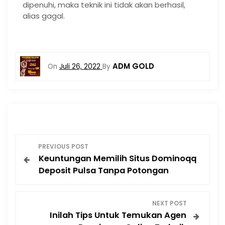
dipenuhi, maka teknik ini tidak akan berhasil,
alias gagal.
ADM GOLD
On
Juli 26, 2022
By
N
PREVIOUS POST
Keuntungan Memilih Situs Dominoqq
a
Deposit Pulsa Tanpa Potongan
v
NEXT POST
i
Inilah Tips Untuk Temukan Agen