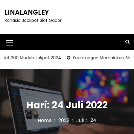
S
k
LINALANGLEY
i
Rahasia Jackpot Slot Gacor
p
t
o
c
M
o
e
n
Bet 200 Mudah Jakpot 2024
Keuntungan Memainkan Slot Ga
t
n
e
u
n
t
I
c
Hari:
24 Juli 2022
o
n
24
Home
2022
Juli