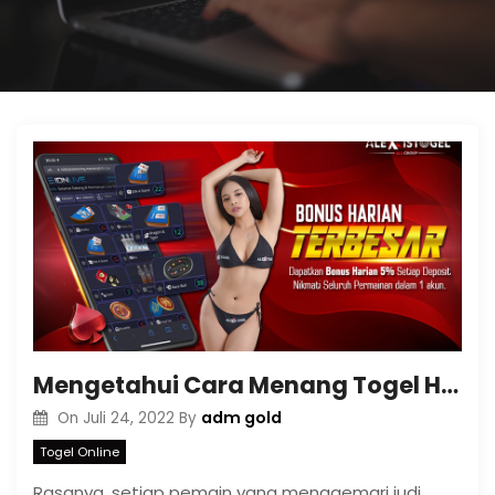
Mengetahui Cara Menang Togel Hongkong Setiap Hari
adm gold
On
Juli 24, 2022
By
Togel Online
Rasanya, setiap pemain yang menggemari judi