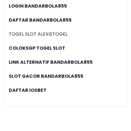
LOGIN BANDARBOLA855
DAFTAR BANDARBOLA855
TOGEL SLOT ALEXISTOGEL
COLOKSGP TOGEL SLOT
LINK ALTERNATIF BANDARBOLA855
SLOT GACOR BANDARBOLA855
DAFTAR IOSBET