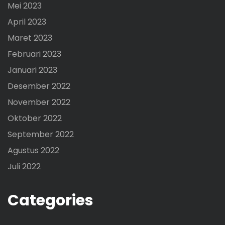
Mei 2023
April 2023
Maret 2023
Februari 2023
Januari 2023
Desember 2022
November 2022
Oktober 2022
September 2022
Agustus 2022
Juli 2022
Categories