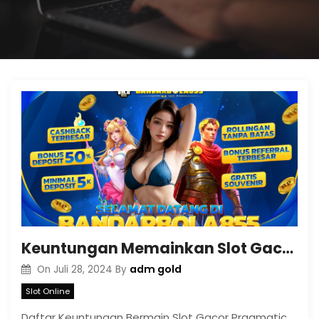
Keuntungan Memainkan Slot Gacor Pragmatic
adm gold
On
Juli 28, 2024
By
Slot Online
Daftar Keuntungan Bermain Slot Gacor Pragmatic