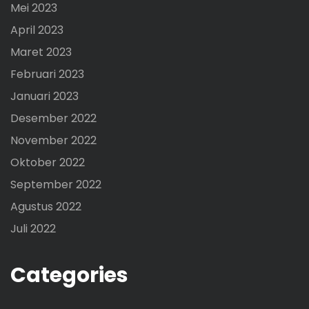
Mei 2023
April 2023
Maret 2023
Februari 2023
Januari 2023
Desember 2022
November 2022
Oktober 2022
September 2022
Agustus 2022
Juli 2022
Categories