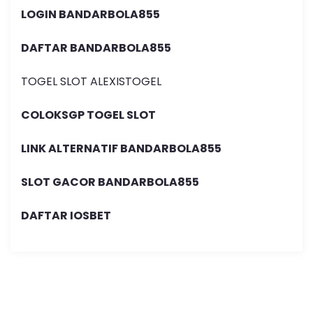
LOGIN BANDARBOLA855
DAFTAR BANDARBOLA855
TOGEL SLOT ALEXISTOGEL
COLOKSGP TOGEL SLOT
LINK ALTERNATIF BANDARBOLA855
SLOT GACOR BANDARBOLA855
DAFTAR IOSBET