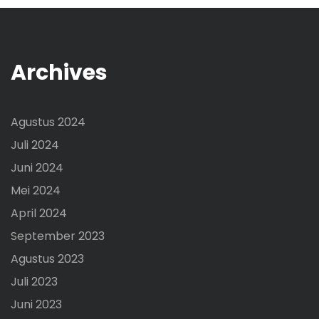
Archives
Agustus 2024
Juli 2024
Juni 2024
Mei 2024
April 2024
September 2023
Agustus 2023
Juli 2023
Juni 2023