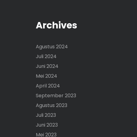
Archives
Agustus 2024
Juli 2024
Juni 2024
Mei 2024
April 2024
September 2023
Agustus 2023
Juli 2023
Juni 2023
Mei 2023