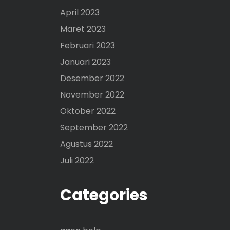
April 2023
Maret 2023
Februari 2023
Januari 2023
Desember 2022
November 2022
Oktober 2022
September 2022
Agustus 2022
Juli 2022
Categories