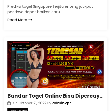
Prediksi togel Singapore terjitu enteng jackpot
pastinya dapat berikan satu
Read More
Bandar Togel Online Bisa Dipercaya Dengan Beberapa Ragam Hadiah Paling besar di Indonesia
adminvpr
On
Oktober 21, 2022
By
Togel Online