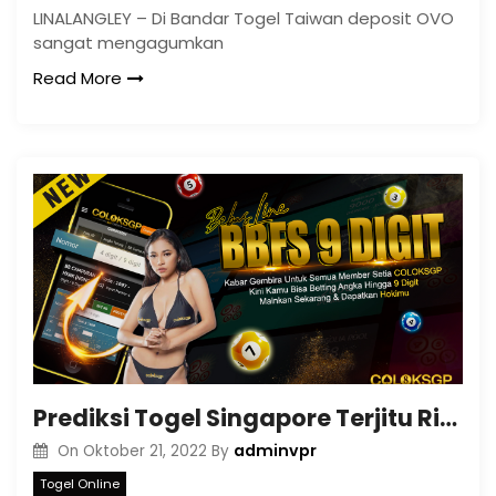
LINALANGLEY – Di Bandar Togel Taiwan deposit OVO
sangat mengagumkan
Read More
Prediksi Togel Singapore Terjitu Ringan Jackpot
adminvpr
On
Oktober 21, 2022
By
Togel Online