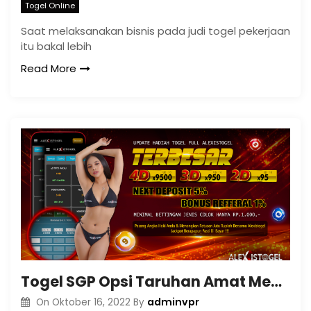
Togel Online
Saat melaksanakan bisnis pada judi togel pekerjaan
itu bakal lebih
Read More
Togel SGP Opsi Taruhan Amat Memberi Keuntungan di Dunia
adminvpr
On
Oktober 16, 2022
By