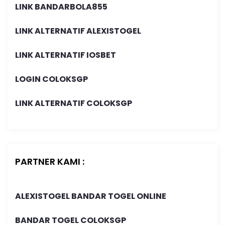
LINK BANDARBOLA855
LINK ALTERNATIF ALEXISTOGEL
LINK ALTERNATIF IOSBET
LOGIN COLOKSGP
LINK ALTERNATIF COLOKSGP
PARTNER KAMI :
ALEXISTOGEL BANDAR TOGEL ONLINE
BANDAR TOGEL COLOKSGP