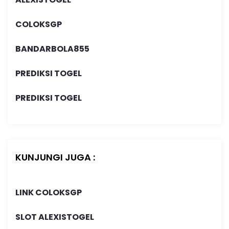
COLOKSGP
BANDARBOLA855
PREDIKSI TOGEL
PREDIKSI TOGEL
KUNJUNGI JUGA :
LINK COLOKSGP
SLOT ALEXISTOGEL