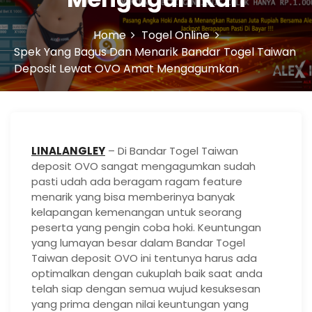
Home
Togel Online
Spek Yang Bagus Dan Menarik Bandar Togel Taiwan
Deposit Lewat OVO Amat Mengagumkan
LINALANGLEY
– Di Bandar Togel Taiwan
deposit OVO sangat mengagumkan sudah
pasti udah ada beragam ragam feature
menarik yang bisa memberinya banyak
kelapangan kemenangan untuk seorang
peserta yang pengin coba hoki. Keuntungan
yang lumayan besar dalam Bandar Togel
Taiwan deposit OVO ini tentunya harus ada
optimalkan dengan cukuplah baik saat anda
telah siap dengan semua wujud kesuksesan
yang prima dengan nilai keuntungan yang