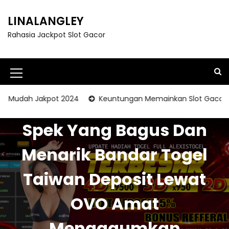
S
k
LINALANGLEY
i
Rahasia Jackpot Slot Gacor
p
t
o
c
M
o
e
n
Mudah Jakpot 2024
Keuntungan Memainkan Slot Gacor Prag
t
n
e
Spek Yang Bagus Dan
u
n
t
I
Menarik Bandar Togel
c
Taiwan Deposit Lewat
o
n
OVO Amat
Mengagumkan