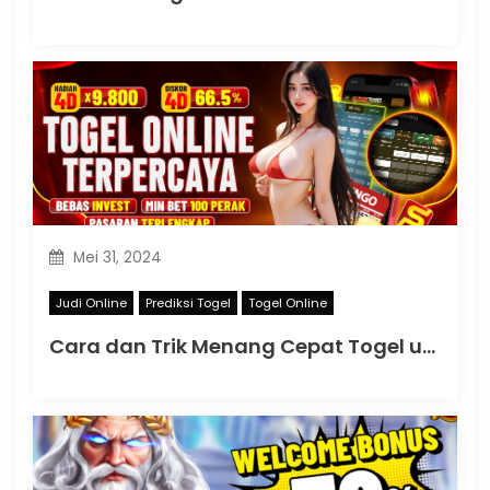
Mei 31, 2024
Judi Online
Prediksi Togel
Togel Online
Cara dan Trik Menang Cepat Togel untuk Para Pemula