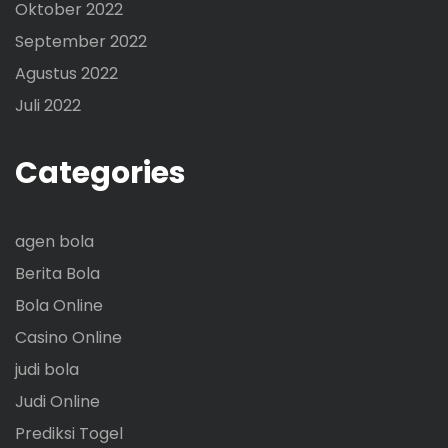
Oktober 2022
September 2022
Agustus 2022
Juli 2022
Categories
agen bola
Berita Bola
Bola Online
Casino Online
judi bola
Judi Online
Prediksi Togel