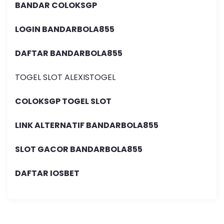
BANDAR COLOKSGP
LOGIN BANDARBOLA855
DAFTAR BANDARBOLA855
TOGEL SLOT ALEXISTOGEL
COLOKSGP TOGEL SLOT
LINK ALTERNATIF BANDARBOLA855
SLOT GACOR BANDARBOLA855
DAFTAR IOSBET