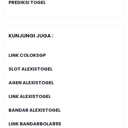
PREDIKSI TOGEL
KUNJUNGI JUGA :
LINK COLOKSGP
SLOT ALEXISTOGEL
AGEN ALEXISTOGEL
LINK ALEXISTOGEL
BANDAR ALEXISTOGEL
LINK BANDARBOLA855