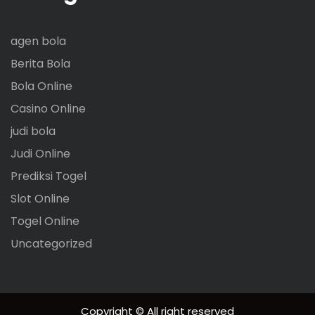
agen bola
Berita Bola
Bola Online
Casino Online
judi bola
Judi Online
Prediksi Togel
Slot Online
Togel Online
Uncategorized
Copyright © All right reserved