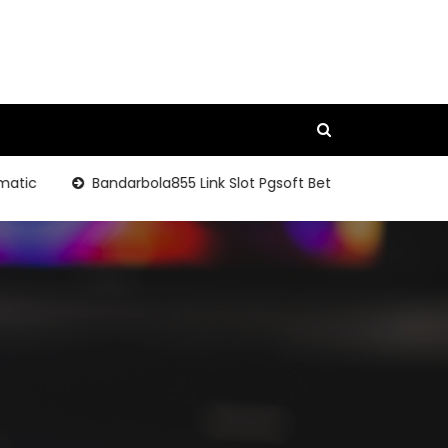
c
Bandarbola855 Link Slot Pgsoft Bet 200 Mudah Jakpot 2