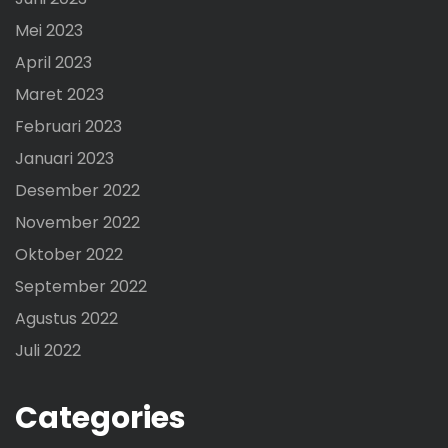
Mei 2023
April 2023
Maret 2023
Februari 2023
Januari 2023
Desember 2022
November 2022
Oktober 2022
September 2022
Agustus 2022
Juli 2022
Categories