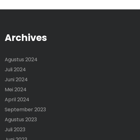
Archives
Agustus 2024
Juli 2024
Juni 2024
Mei 2024
April 2024
September 2023
Agustus 2023
Juli 2023
Juni 2023