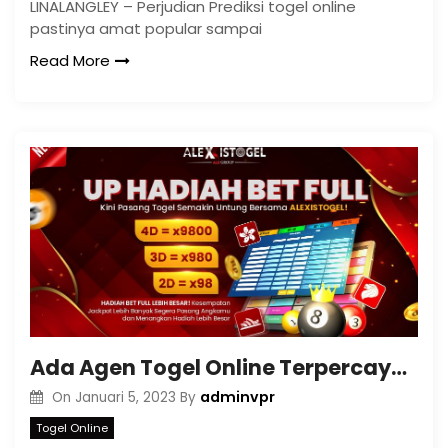
LINALANGLEY – Perjudian Prediksi togel online
pastinya amat popular sampai
Read More
Ada Agen Togel Online Terpercaya Cuma Satu
adminvpr
On
Januari 5, 2023
By
Togel Online