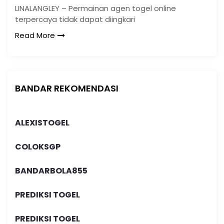
LINALANGLEY – Permainan agen togel online
terpercaya tidak dapat diingkari
Read More
BANDAR REKOMENDASI
ALEXISTOGEL
COLOKSGP
BANDARBOLA855
PREDIKSI TOGEL
PREDIKSI TOGEL