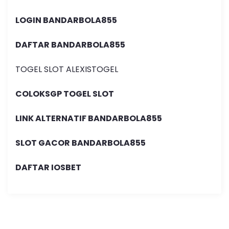
LOGIN BANDARBOLA855
DAFTAR BANDARBOLA855
TOGEL SLOT ALEXISTOGEL
COLOKSGP TOGEL SLOT
LINK ALTERNATIF BANDARBOLA855
SLOT GACOR BANDARBOLA855
DAFTAR IOSBET