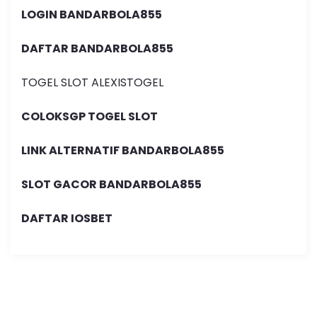
LOGIN BANDARBOLA855
DAFTAR BANDARBOLA855
TOGEL SLOT ALEXISTOGEL
COLOKSGP TOGEL SLOT
LINK ALTERNATIF BANDARBOLA855
SLOT GACOR BANDARBOLA855
DAFTAR IOSBET