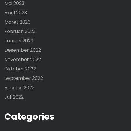
Mei 2023
April 2023
Maret 2023
Februari 2023
Januari 2023
Desember 2022
November 2022
Oktober 2022
September 2022
Agustus 2022
Juli 2022
Categories