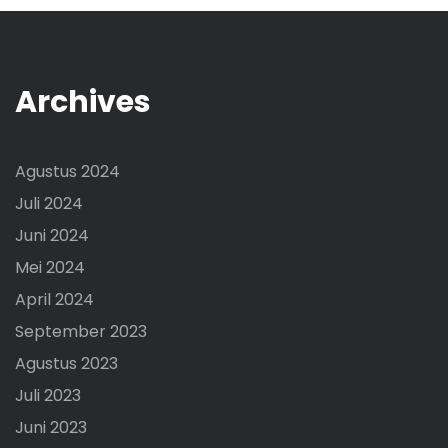
Archives
Agustus 2024
Juli 2024
Juni 2024
Mei 2024
April 2024
September 2023
Agustus 2023
Juli 2023
Juni 2023