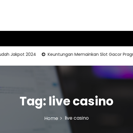
 Jakpot 2024
Keuntungan Memainkan Slot Gacor Pragmati
Tag:
live casino
live casino
Home