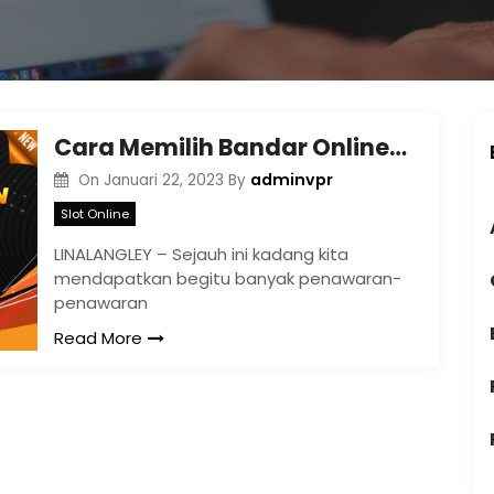
Cara Memilih Bandar Online Resmi
adminvpr
On
Januari 22, 2023
By
Slot Online
LINALANGLEY – Sejauh ini kadang kita
mendapatkan begitu banyak penawaran-
penawaran
Read More