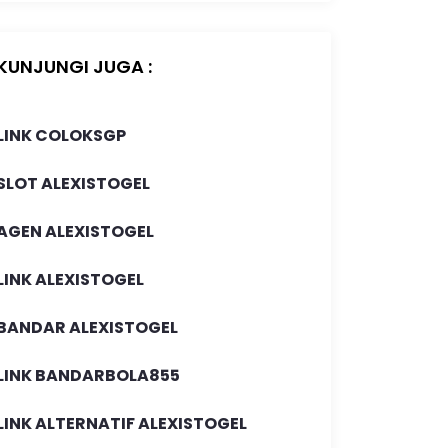
KUNJUNGI JUGA :
LINK COLOKSGP
SLOT ALEXISTOGEL
AGEN ALEXISTOGEL
LINK ALEXISTOGEL
BANDAR ALEXISTOGEL
LINK BANDARBOLA855
LINK ALTERNATIF ALEXISTOGEL