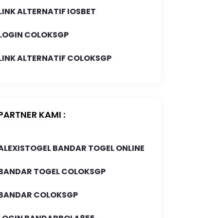
LINK ALTERNATIF IOSBET
LOGIN COLOKSGP
LINK ALTERNATIF COLOKSGP
PARTNER KAMI :
ALEXISTOGEL BANDAR TOGEL ONLINE
BANDAR TOGEL COLOKSGP
BANDAR COLOKSGP