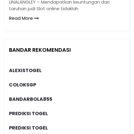
LINALANGLEY – Mendapatkan keuntungan dari
taruhan judi Slot online tidaklah
Read More
BANDAR REKOMENDASI
ALEXISTOGEL
COLOKSGP
BANDARBOLA855
PREDIKSI TOGEL
PREDIKSI TOGEL