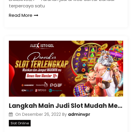
terpercaya satu
Read More
Langkah Main Judi Slot Mudah Menang Dan Untung Besar
adminvpr
On
Desember 26, 2022
By
Slot Online