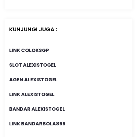
KUNJUNGI JUGA :
LINK COLOKSGP
SLOT ALEXISTOGEL
AGEN ALEXISTOGEL
LINK ALEXISTOGEL
BANDAR ALEXISTOGEL
LINK BANDARBOLA855