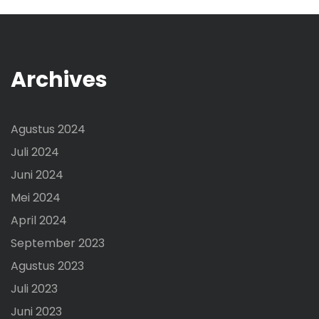
Archives
Agustus 2024
Juli 2024
Juni 2024
Mei 2024
April 2024
September 2023
Agustus 2023
Juli 2023
Juni 2023