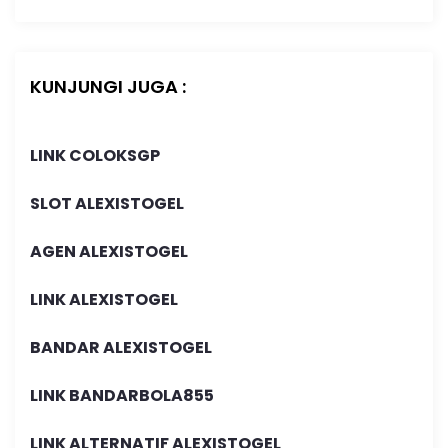
KUNJUNGI JUGA :
LINK COLOKSGP
SLOT ALEXISTOGEL
AGEN ALEXISTOGEL
LINK ALEXISTOGEL
BANDAR ALEXISTOGEL
LINK BANDARBOLA855
LINK ALTERNATIF ALEXISTOGEL