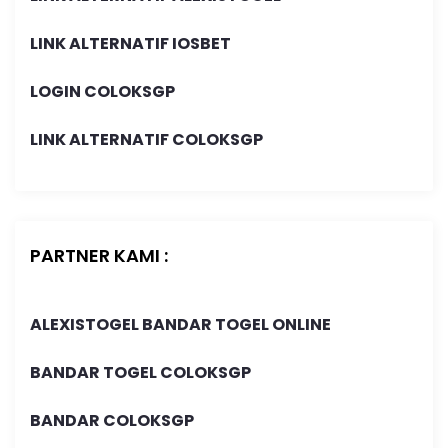
LINK ALTERNATIF IOSBET
LOGIN COLOKSGP
LINK ALTERNATIF COLOKSGP
PARTNER KAMI :
ALEXISTOGEL BANDAR TOGEL ONLINE
BANDAR TOGEL COLOKSGP
BANDAR COLOKSGP