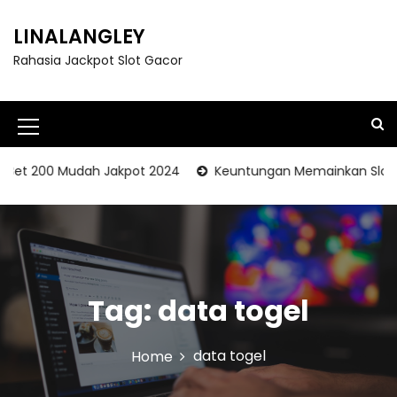
S
k
LINALANGLEY
i
Rahasia Jackpot Slot Gacor
p
t
o
c
M
o
e
n
Bet 200 Mudah Jakpot 2024
Keuntungan Memainkan Slot Ga
t
n
e
u
n
t
I
c
Tag:
data togel
o
n
data togel
Home