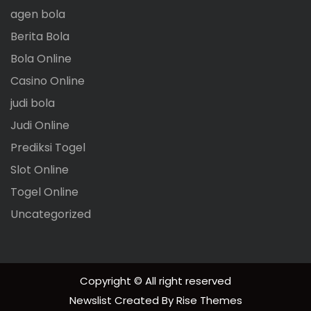
agen bola
Berita Bola
Bola Online
Casino Online
judi bola
Judi Online
Prediksi Togel
Slot Online
Togel Online
Uncategorized
Copyright © All right reserved
Newslist
Created By
Rise Themes