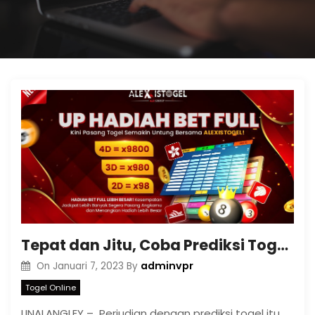
Tepat dan Jitu, Coba Prediksi Togel Bandar
adminvpr
On
Januari 7, 2023
By
Togel Online
LINALANGLEY – Perjudian dengan prediksi togel itu