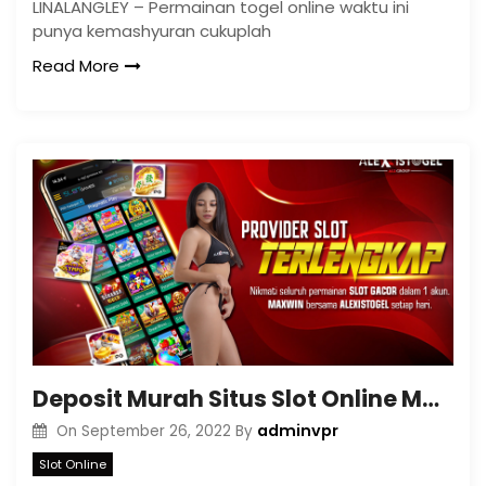
LINALANGLEY – Permainan togel online waktu ini
punya kemashyuran cukuplah
Read More
Deposit Murah Situs Slot Online Masa Kini
adminvpr
On
September 26, 2022
By
Slot Online