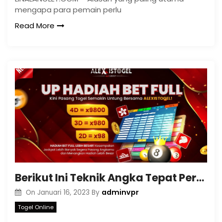
mengapa para pemain perlu
Read More
Berikut Ini Teknik Angka Tepat Perkiraan Togel Hk
adminvpr
On
Januari 16, 2023
By
Togel Online