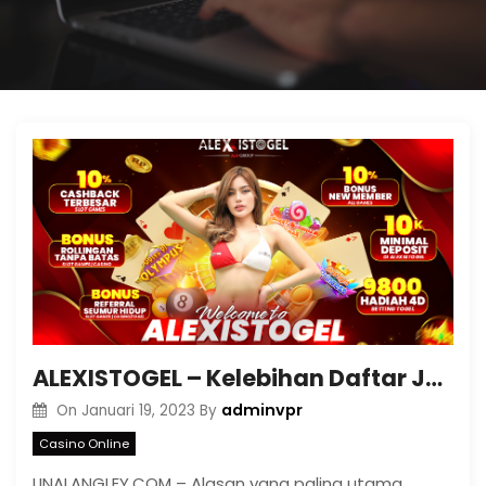
ALEXISTOGEL – Kelebihan Daftar Judi Casino Online Terpercaya
adminvpr
On
Januari 19, 2023
By
Casino Online
LINALANGLEY.COM – Alasan yang paling utama