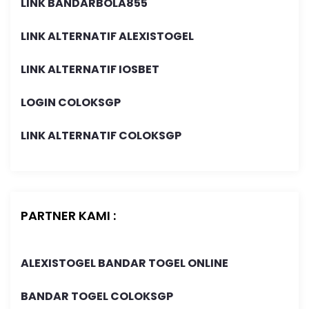
LINK BANDARBOLA855
LINK ALTERNATIF ALEXISTOGEL
LINK ALTERNATIF IOSBET
LOGIN COLOKSGP
LINK ALTERNATIF COLOKSGP
PARTNER KAMI :
ALEXISTOGEL BANDAR TOGEL ONLINE
BANDAR TOGEL COLOKSGP