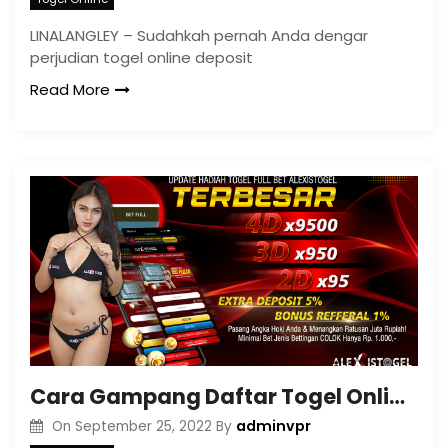
LINALANGLEY – Sudahkah pernah Anda dengar
perjudian togel online deposit
Read More
Cara Gampang Daftar Togel Online Sah Dan Dapat Dipercaya Tanpa Cost Serupiahpun
adminvpr
On
September 25, 2022
By