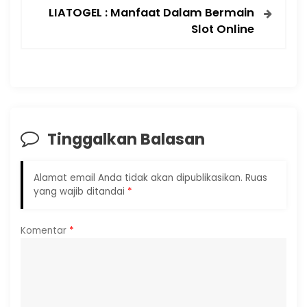
i
LIATOGEL : Manfaat Dalam Bermain
Slot Online
g
a
s
i
Tinggalkan Balasan
p
Alamat email Anda tidak akan dipublikasikan.
Ruas
o
yang wajib ditandai
*
s
Komentar
*