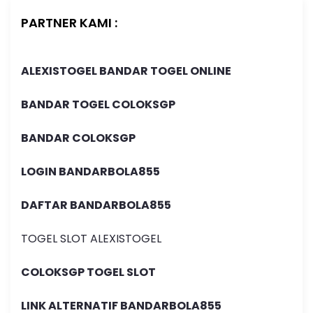
PARTNER KAMI :
ALEXISTOGEL BANDAR TOGEL ONLINE
BANDAR TOGEL COLOKSGP
BANDAR COLOKSGP
LOGIN BANDARBOLA855
DAFTAR BANDARBOLA855
TOGEL SLOT ALEXISTOGEL
COLOKSGP TOGEL SLOT
LINK ALTERNATIF BANDARBOLA855