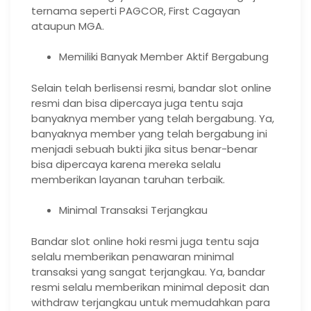
ternama seperti PAGCOR, First Cagayan
ataupun MGA.
Memiliki Banyak Member Aktif Bergabung
Selain telah berlisensi resmi, bandar slot online
resmi dan bisa dipercaya juga tentu saja
banyaknya member yang telah bergabung. Ya,
banyaknya member yang telah bergabung ini
menjadi sebuah bukti jika situs benar-benar
bisa dipercaya karena mereka selalu
memberikan layanan taruhan terbaik.
Minimal Transaksi Terjangkau
Bandar slot online hoki resmi juga tentu saja
selalu memberikan penawaran minimal
transaksi yang sangat terjangkau. Ya, bandar
resmi selalu memberikan minimal deposit dan
withdraw terjangkau untuk memudahkan para