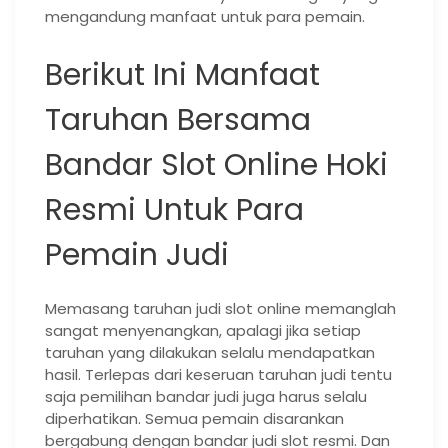
mengandung manfaat untuk para pemain.
Berikut Ini Manfaat
Taruhan Bersama
Bandar Slot Online Hoki
Resmi Untuk Para
Pemain Judi
Memasang taruhan judi slot online memanglah
sangat menyenangkan, apalagi jika setiap
taruhan yang dilakukan selalu mendapatkan
hasil. Terlepas dari keseruan taruhan judi tentu
saja pemilihan bandar judi juga harus selalu
diperhatikan. Semua pemain disarankan
bergabung dengan bandar judi slot resmi. Dan