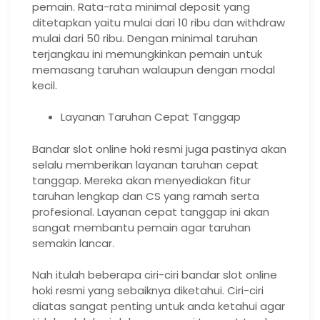
pemain. Rata-rata minimal deposit yang
ditetapkan yaitu mulai dari 10 ribu dan withdraw
mulai dari 50 ribu. Dengan minimal taruhan
terjangkau ini memungkinkan pemain untuk
memasang taruhan walaupun dengan modal
kecil.
Layanan Taruhan Cepat Tanggap
Bandar slot online hoki resmi juga pastinya akan
selalu memberikan layanan taruhan cepat
tanggap. Mereka akan menyediakan fitur
taruhan lengkap dan CS yang ramah serta
profesional. Layanan cepat tanggap ini akan
sangat membantu pemain agar taruhan
semakin lancar.
Nah itulah beberapa ciri-ciri bandar slot online
hoki resmi yang sebaiknya diketahui. Ciri-ciri
diatas sangat penting untuk anda ketahui agar