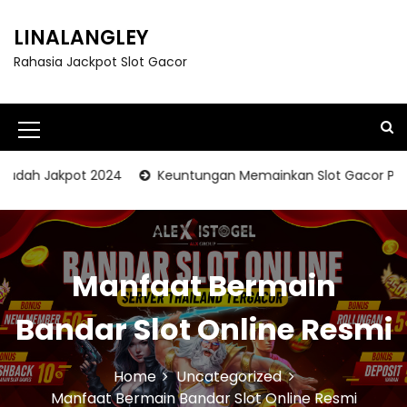
S
k
LINALANGLEY
i
Rahasia Jackpot Slot Gacor
p
t
o
c
M
o
e
n
Jakpot 2024
Keuntungan Memainkan Slot Gacor Pragmatic
t
n
e
u
n
t
I
Manfaat Bermain
c
o
Bandar Slot Online Resmi
n
Home
Uncategorized
Manfaat Bermain Bandar Slot Online Resmi