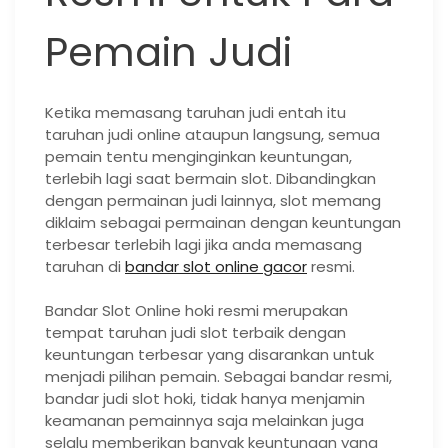
Pemain Judi
Ketika memasang taruhan judi entah itu
taruhan judi online ataupun langsung, semua
pemain tentu menginginkan keuntungan,
terlebih lagi saat bermain slot. Dibandingkan
dengan permainan judi lainnya, slot memang
diklaim sebagai permainan dengan keuntungan
terbesar terlebih lagi jika anda memasang
taruhan di
bandar slot online gacor
resmi.
Bandar Slot Online hoki resmi merupakan
tempat taruhan judi slot terbaik dengan
keuntungan terbesar yang disarankan untuk
menjadi pilihan pemain. Sebagai bandar resmi,
bandar judi slot hoki, tidak hanya menjamin
keamanan pemainnya saja melainkan juga
selalu memberikan banyak keuntungan yang