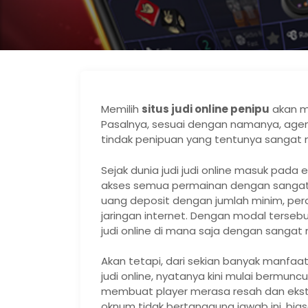
Memilih
situs judi online penipu
akan me
Pasalnya, sesuai dengan namanya, agen 
tindak penipuan yang tentunya sangat m
Sejak dunia judi judi online masuk pada 
akses semua permainan dengan sangat
uang deposit dengan jumlah minim, pera
jaringan internet. Dengan modal terseb
judi online di mana saja dengan sangat
Akan tetapi, dari sekian banyak manfaat
judi online, nyatanya kini mulai bermu
membuat player merasa resah dan ekstra
oknum tidak bertanggung jawab ini, bia