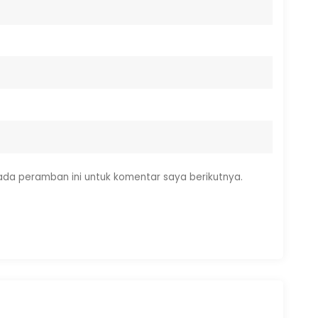
ada peramban ini untuk komentar saya berikutnya.