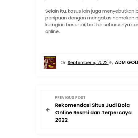
Selain itu, kasus lain juga menyebutkan
penipuan dengan mengatas namakan me
kerugian besar ini, bettor seharusnya s
online.
ADM GOL
On
September 5, 2022
By
N
PREVIOUS POST
Rekomendasi Situs Judi Bola
a
Online Resmi dan Terpercaya
2022
v