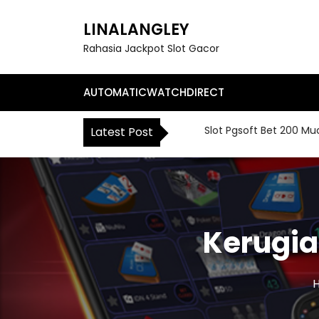
S
k
LINALANGLEY
i
Rahasia Jackpot Slot Gacor
p
t
o
AUTOMATICWATCHDIRECT
c
o
Bandarbola855 Link Slot Pgsoft Bet 200 Mudah J
Latest Post
n
t
e
n
t
Kerugian