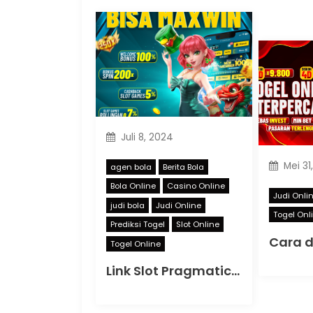
Juli 8, 2024
Mei 31
agen bola
Berita Bola
Bola Online
Casino Online
Judi Onli
judi bola
Judi Online
Togel Onl
Prediksi Togel
Slot Online
Togel Online
Link Slot Pragmatic Resmi Iosbet Paling Gacor Mudah Menang