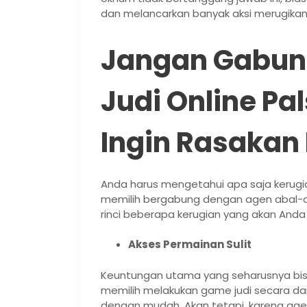
dan melancarkan banyak aksi merugikan
Jangan Gabun
Judi Online Pa
Ingin Rasakan 
Anda harus mengetahui apa saja kerugi
memilih bergabung dengan agen abal-abal
rinci beberapa kerugian yang akan Anda
Akses Permainan Sulit
Keuntungan utama yang seharusnya bisa
memilih melakukan game judi secara d
dengan mudah. Akan tetapi, karena age