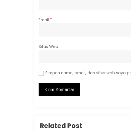
Email
*
Situs Web
Simpan nama, email, dan situs web saya p
Related Post