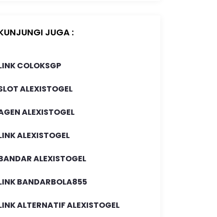
KUNJUNGI JUGA :
LINK COLOKSGP
SLOT ALEXISTOGEL
AGEN ALEXISTOGEL
LINK ALEXISTOGEL
BANDAR ALEXISTOGEL
LINK BANDARBOLA855
LINK ALTERNATIF ALEXISTOGEL