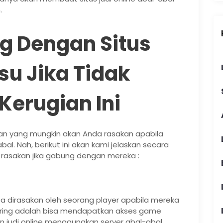
.
g Dengan Situs
lsu Jika Tidak
Kerugian Ini
an yang mungkin akan Anda rasakan apabila
. Nah, berikut ini akan kami jelaskan secara
 rasakan jika gabung dengan mereka :
 dirasakan oleh seorang player apabila mereka
aring adalah bisa mendapatkan akses game
n judi online menggunakan server abal-abal