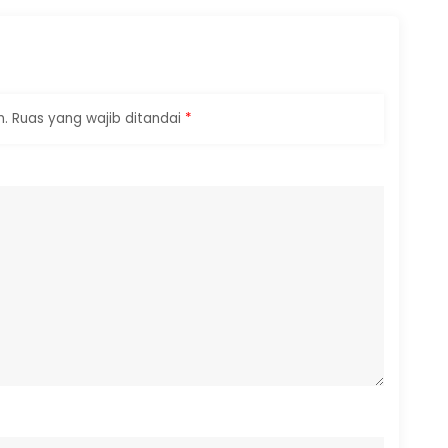
n.
Ruas yang wajib ditandai
*