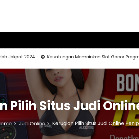
akpot 2024
Keuntungan Memainkan Slot Gacor Pragmatic
 Pilih Situs Judi Onli
Kerugian Pilih Situs Judi Online Peni
Home
Judi Online