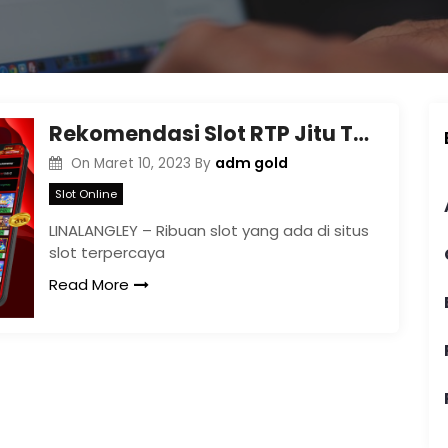
Rekomendasi Slot RTP Jitu Terbaik Yang Bisa Kamu Mainkan Saat Ini
adm gold
On
Maret 10, 2023
By
Slot Online
LINALANGLEY – Ribuan slot yang ada di situs
slot terpercaya
Read More