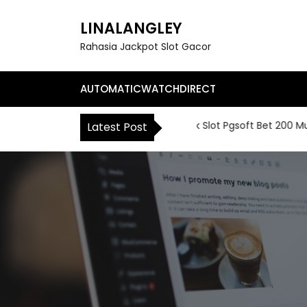
S
k
LINALANGLEY
i
Rahasia Jackpot Slot Gacor
p
t
o
AUTOMATICWATCHDIRECT
c
o
Bandarbola855 Link Slot Pgsoft Bet 200 Mudah
Latest Post
n
t
e
n
t