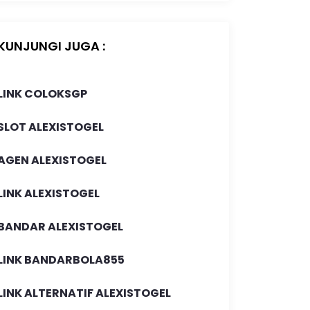
KUNJUNGI JUGA :
LINK COLOKSGP
SLOT ALEXISTOGEL
AGEN ALEXISTOGEL
LINK ALEXISTOGEL
BANDAR ALEXISTOGEL
LINK BANDARBOLA855
LINK ALTERNATIF ALEXISTOGEL