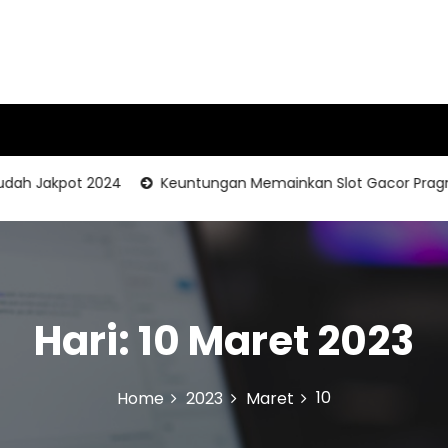
 Jakpot 2024
Keuntungan Memainkan Slot Gacor Pragmati
Hari:
10 Maret 2023
10
Home
2023
Maret