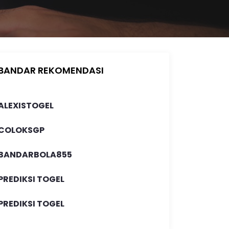
BANDAR REKOMENDASI
ALEXISTOGEL
COLOKSGP
BANDARBOLA855
PREDIKSI TOGEL
PREDIKSI TOGEL