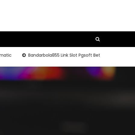
c
Bandarbola855 Link Slot Pgsoft Bet 200 Mudah Jakpot 