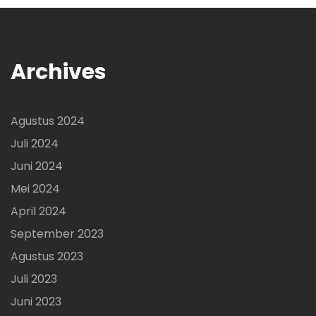
Archives
Agustus 2024
Juli 2024
Juni 2024
Mei 2024
April 2024
September 2023
Agustus 2023
Juli 2023
Juni 2023