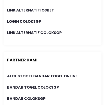
LINK ALTERNATIF IOSBET
LOGIN COLOKSGP
LINK ALTERNATIF COLOKSGP
PARTNER KAMI :
ALEXISTOGEL BANDAR TOGEL ONLINE
BANDAR TOGEL COLOKSGP
BANDAR COLOKSGP