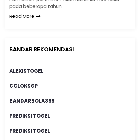
pada beberapa tahun
Read More
BANDAR REKOMENDASI
ALEXISTOGEL
COLOKSGP
BANDARBOLA855
PREDIKSI TOGEL
PREDIKSI TOGEL