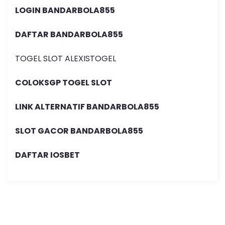
LOGIN BANDARBOLA855
DAFTAR BANDARBOLA855
TOGEL SLOT ALEXISTOGEL
COLOKSGP TOGEL SLOT
LINK ALTERNATIF BANDARBOLA855
SLOT GACOR BANDARBOLA855
DAFTAR IOSBET