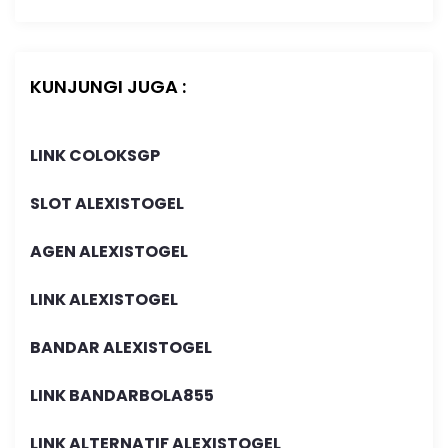
KUNJUNGI JUGA :
LINK COLOKSGP
SLOT ALEXISTOGEL
AGEN ALEXISTOGEL
LINK ALEXISTOGEL
BANDAR ALEXISTOGEL
LINK BANDARBOLA855
LINK ALTERNATIF ALEXISTOGEL