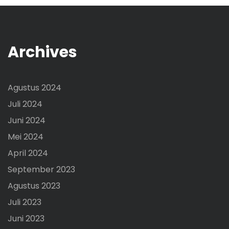
Archives
Agustus 2024
Juli 2024
Juni 2024
Mei 2024
April 2024
September 2023
Agustus 2023
Juli 2023
Juni 2023