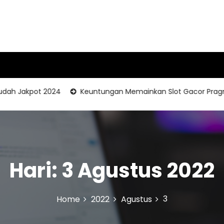
 Jakpot 2024
Keuntungan Memainkan Slot Gacor Pragmati
Hari:
3 Agustus 2022
3
Home
2022
Agustus