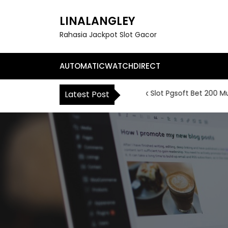
S
k
LINALANGLEY
i
Rahasia Jackpot Slot Gacor
p
t
o
AUTOMATICWATCHDIRECT
c
o
Bandarbola855 Link Slot Pgsoft Bet 200 Mudah
Latest Post
n
t
e
n
t