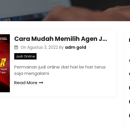
Cara Mudah Memilih Agen Judi Bola Terbaik
adm gold
On
Agustus 3, 2022
By
Judi Online
Permainan judi online dari hari ke hari terus
saja mengalami
Read More