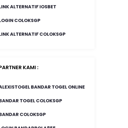
LINK ALTERNATIF IOSBET
LOGIN COLOKSGP
LINK ALTERNATIF COLOKSGP
PARTNER KAMI :
ALEXISTOGEL BANDAR TOGEL ONLINE
BANDAR TOGEL COLOKSGP
BANDAR COLOKSGP